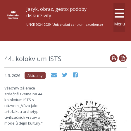
Jazyk, obraz, gesto: podoby
diskurzivity
Menu
UNCE 2024-2029 (Univerzitní centrum excelence)
44. kolokvium ISTS
4. 5. 2026
Aktuality
Všechny zájemce
srdečně zveme na 44.
kolokvium ISTS s
názvem „Váza jako
artefakt a archetyp
civilizačních vrstev a
modelů dějin kultury.“