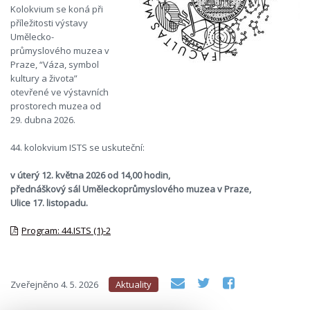
Kolokvium se koná při
příležitosti výstavy
Umělecko-
průmyslového muzea v
Praze, “Váza, symbol
kultury a života”
otevřené ve výstavních
prostorech muzea od
29. dubna 2026.
44. kolokvium ISTS se uskuteční:
v úterý 12. května 2026 od 14,00 hodin,
přednáškový sál Uměleckoprůmyslového muzea v Praze,
Ulice 17. listopadu.
Program: 44.ISTS (1)-2
Zveřejněno
4. 5. 2026
Aktuality