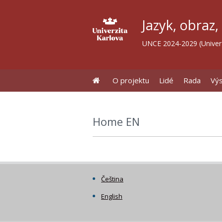
Jazyk, obraz,
UNCE 2024-2029 (Univerz
O projektu
Lidé
Rada
Vý
Home EN
Čeština
English