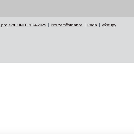
 projektu UNCE 2024-2029
Pro zaměstnance
Rada
Výstupy