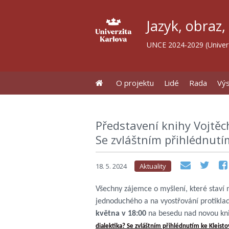
Jazyk, obraz,
UNCE 2024-2029 (Univerz
O projektu
Lidé
Rada
Vý
Představení knihy Vojtěc
Se zvláštním přihlédnutím
18. 5. 2024
Aktuality
Všechny zájemce o myšlení, které staví 
jednoduchého a na vyostřování protikla
května v 18:00
na besedu nad novou kn
dialektika? Se zvláštním přihlédnutím ke Kleisto