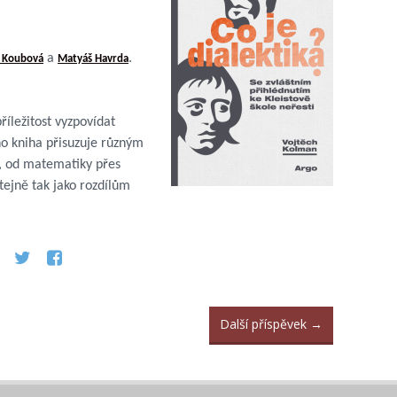
a
.
e Koubová
Matyáš Havrd
a
íležitost vyzpovídat
o kniha přisuzuje různým
i, od matematiky přes
tejně tak jako rozdílům
Další příspěvek
→