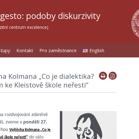
 gesto: podoby diskurzivity
itní centrum excelence)
stupy
Kontakt
Pro zaměstnance
English
ha Kolmana „Co je dialektika?
 ke Kleistově škole neřesti“
na rozdvojování zdánlivě
dů, zveme v
pondělí 27.
ihou
Vojtěcha Kolmana „Co je
do sálu
vě škole neřesti“