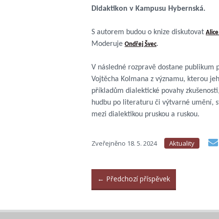
Didaktikon v Kampusu Hybernská.
S autorem budou o knize diskutovat
Alic
Moderuje
.
Ondřej Švec
V následné rozpravě dostane publikum př
Vojtěcha Kolmana z významu, kterou jeh
příkladům dialektické povahy zkušenost
hudbu po literaturu či výtvarné umění, s
mezi dialektikou pruskou a ruskou.
Zveřejněno
18. 5. 2024
Aktuality
←
Předchozí příspěvek