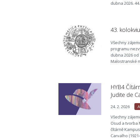
dubna 2026. 44.
43. kolokvi
Všechny zájemc
programu nezvy
dubna 2026 od 1
Malostranské ná
HYB4 Čítárn
Judite de C
24. 2. 2026
A
Všechny zájemc
Osud a tvorba M
čítárně Kampusu
Carvalho (1921–