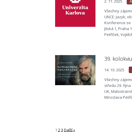
2. 11. 2025
A
Všechny zájemce
UNCE: Jazyk, ob
Konference se k
Jilská 1, Praha
Petříček, Vojtě
39. kolokviu
14. 10. 2025
Všechny zájemc
středu 29. říjn
UK, Malostrans
Miroslava Petříč
1
2
3
Další »