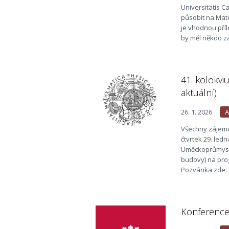
Universitatis C
působit na Mate
je vhodnou příl
by měl někdo z
41. kolokvi
aktuální)
26. 1. 2026
A
Všechny zájemc
čtvrtek 29. led
Uměckoprůmyslo
budovy) na prog
Pozvánka zde: 4
Konference