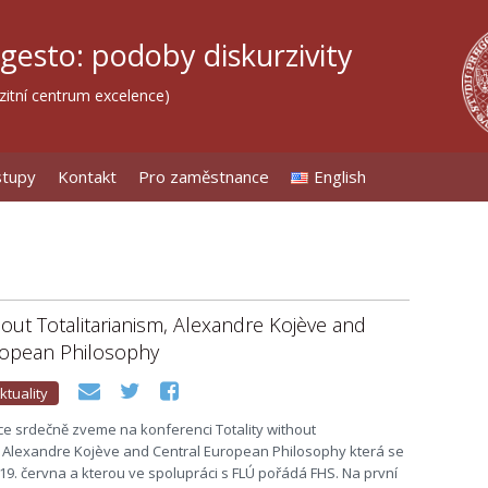
 gesto: podoby diskurzivity
itní centrum excelence)
stupy
Kontakt
Pro zaměstnance
English
thout Totalitarianism, Alexandre Kojève and
ropean Philosophy
ktuality
e srdečně zveme na konferenci Totality without
, Alexandre Kojève and Central European Philosophy která se
 19. června a kterou ve spolupráci s FLÚ pořádá FHS. Na první