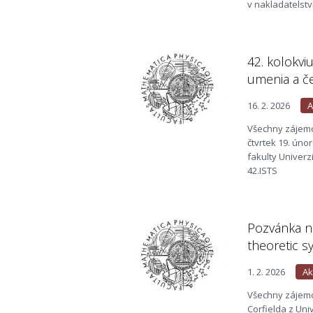
v nakladatelstv
42. kolokvi
umenia a č
16. 2. 2026
A
Všechny zájemc
čtvrtek 19. úno
fakulty Univerz
42.ISTS
Pozvánka na
theoretic s
1. 2. 2026
Ak
Všechny zájem
Corfielda z Uni