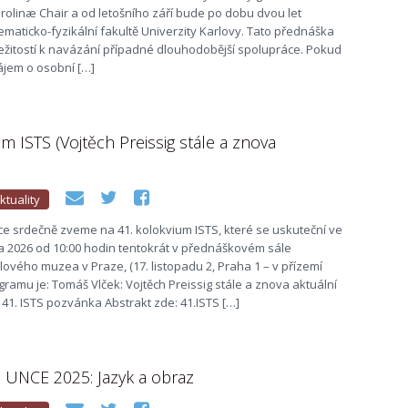
arolinæ Chair a od letošního září bude po dobu dvou let
maticko-fyzikální fakultě Univerzity Karlovy. Tato přednáška
ežitostí k navázání případné dlouhodobější spolupráce. Pokud
ájem o osobní […]
um ISTS (Vojtěch Preissig stále a znova
ktuality
e srdečně zveme na 41. kolokvium ISTS, které se uskuteční ve
na 2026 od 10:00 hodin tentokrát v přednáškovém sále
vého muzea v Praze, (17. listopadu 2, Praha 1 – v přízemí
ramu je: Tomáš Vlček: Vojtěch Preissig stále a znova aktuální
1. ISTS pozvánka Abstrakt zde: 41.ISTS […]
 UNCE 2025: Jazyk a obraz