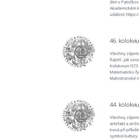
den v Patočkově
Akademickém ko
událost: https:
46. kolokvi
Všechny zájemc
Rajniš : Jak ses
Kolokvium ISTS 
Matematicko-fyz
Malostranské ná
44. kolokvi
Všechny zájemc
artefakt a arch
koná při přílež
symbol kultury 