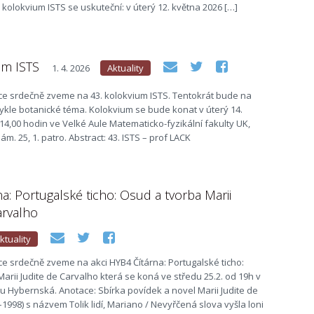
 kolokvium ISTS se uskuteční: v úterý 12. května 2026 […]
um ISTS
1. 4. 2026
Aktuality
e srdečně zveme na 43. kolokvium ISTS. Tentokrát bude na
kle botanické téma. Kolokvium se bude konat v úterý 14.
4,00 hodin ve Velké Aule Matematicko-fyzikální fakulty UK,
m. 25, 1. patro. Abstract: 43. ISTS – prof LACK
a: Portugalské ticho: Osud a tvorba Marii
arvalho
ktuality
e srdečně zveme na akci HYB4 Čítárna: Portugalské ticho:
arii Judite de Carvalho která se koná ve středu 25.2. od 19h v
 Hybernská. Anotace: Sbírka povídek a novel Marii Judite de
1998) s názvem Tolik lidí, Mariano / Nevyřčená slova vyšla loni