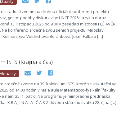
ktuality
 s radostí zveme na druhou oficiální konferenci projektu
raz, gesto: podoby diskurzivity: UNCE 2025: Jazyk a obraz
oná 13. listopadu 2025 od 9:00 v zasedací místnosti FLÚ AVČR,
 1. Na konferenci srdečně zvou senioři projektu: Miroslav
ch Kolman, Eva Voldřichová Beránková, Josef Fulka a […]
m ISTS (Krajina a čas)
Aktuality
e srdečně zveme na 39. kolokvium ISTS, které se uskuteční ve
a 2025 od 14,00 hodin v Malé aule Matematicko-fyzikální fakulty
ké nám. 25, 1. patro. Na programu je mimořádně přednáška
ka: K R A J I N A A Č A S Z důvodu státního svátku 28. října […]