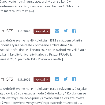
 archivu je nutná registrace, druhý den se koná v
nferenčním centru; vše na adrese Husova 4. Odkaz na
//fb.me/e/4Bnf77a4Y. […]
um ISTS
1. 6. 2026
Aktuality
e srdečně zveme na 46. kolokvium ISTS s názvem „Martin
ednout z tygra na cestě k přirozené architektuře.“ 46.
se uskuteční dne 15. června 2026 od 14,00 hod. ve Velké aule
ikální fakulty Univerzity Karlovy v Praze, PRAHA 1,
městí 25, 1. patro 46. ISTS Pozvánka na 46. […]
um ISTS
4. 5. 2026
Aktuality
e srdečně zveme na 44. kolokvium ISTS s názvem „Váza jako
etyp civilizačních vrstev a modelů dějin kultury.“ Kolokvium se
itosti výstavy Umělecko-průmyslového muzea v Praze, “Váza,
a života” otevřené ve výstavních prostorech muzea od 29.