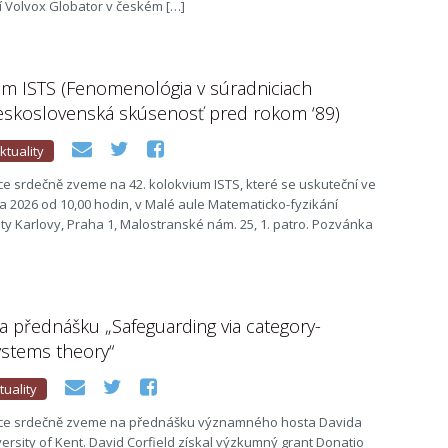
í Volvox Globator v českém […]
um ISTS (Fenomenológia v súradniciach
eskoslovenská skúsenosť pred rokom ‘89)
ktuality
e srdečně zveme na 42. kolokvium ISTS, které se uskuteční ve
ra 2026 od 10,00 hodin, v Malé aule Matematicko-fyzikání
ity Karlovy, Praha 1, Malostranské nám. 25, 1. patro. Pozvánka
 přednášku „Safeguarding via category-
ystems theory“
tuality
ce srdečně zveme na přednášku významného hosta Davida
versity of Kent. David Corfield získal výzkumný grant Donatio