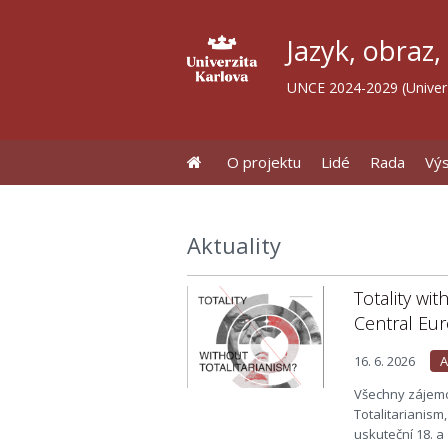
Jazyk, obraz,
UNCE 2024-2029 (Univerz
O projektu
Lidé
Rada
Vý
Aktuality
Totality wi
Central Eu
16. 6. 2026
A
Všechny zájemc
Totalitarianism
uskuteční 18. a